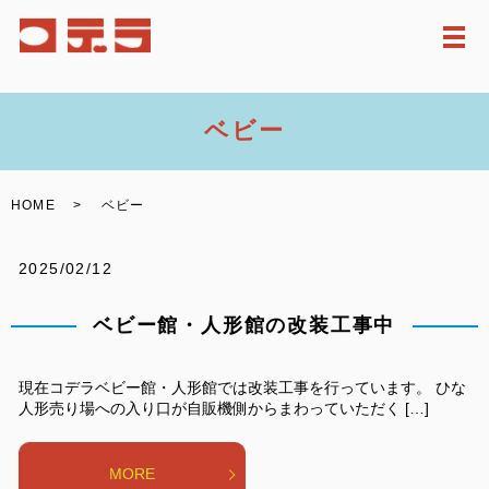
メ
ベビー
HOME
ベビー
2025/02/12
ベビー館・人形館の改装工事中
現在コデラベビー館・人形館では改装工事を行っています。 ひな
人形売り場への入り口が自販機側からまわっていただく […]
MORE