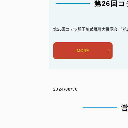
第26回
第26回コデラ羽子板破魔弓大展示会 「第26
MORE
2024/08/30