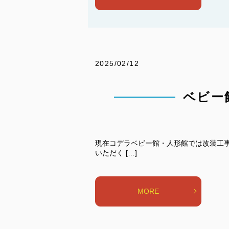
2025/02/12
ベビー
現在コデラベビー館・人形館では改装工
いただく […]
MORE