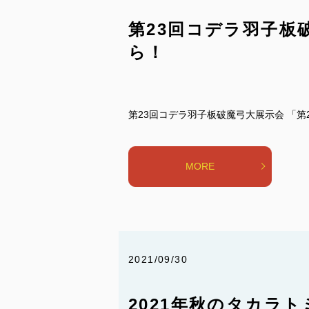
第23回コデラ羽子板破
ら！
第23回コデラ羽子板破魔弓大展示会 「第23
MORE
2021/09/30
2021年秋のタカラト