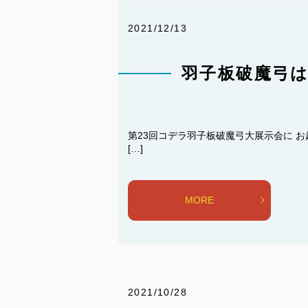
2021/12/13
羽子板破魔弓
第23回コデラ羽子板破魔弓大展示会に お
[…]
MORE
2021/10/28