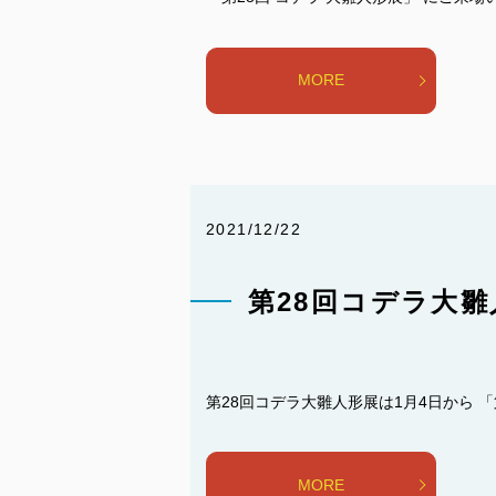
MORE
2021/12/22
第28回コデラ大雛
第28回コデラ大雛人形展は1月4日から 「第
MORE