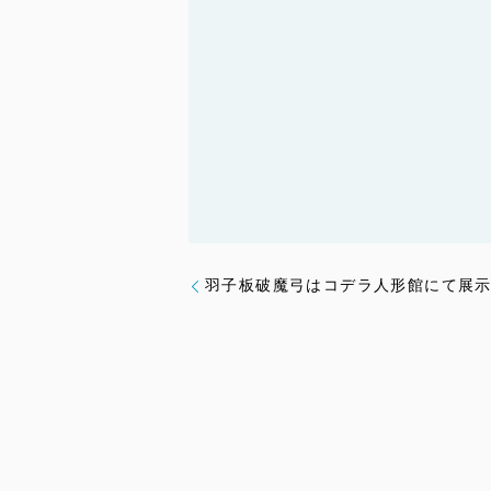
1月2
羽子板破魔弓はコデラ人形館にて展