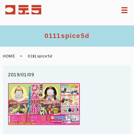
メ
0111spice5d
HOME
0111spice5d
2019/01/09