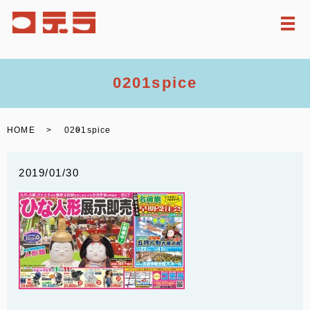
メ
0201spice
HOME
0201spice
2019/01/30