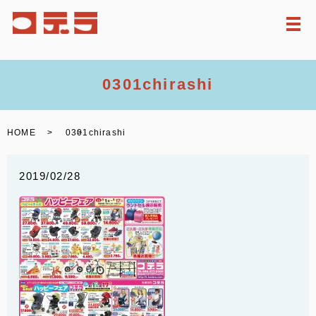
メ
0301chirashi
HOME
0301chirashi
2019/02/28