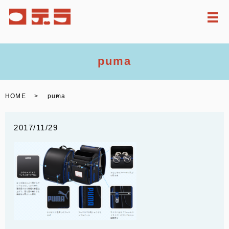
メ
puma
HOME
puma
2017/11/29