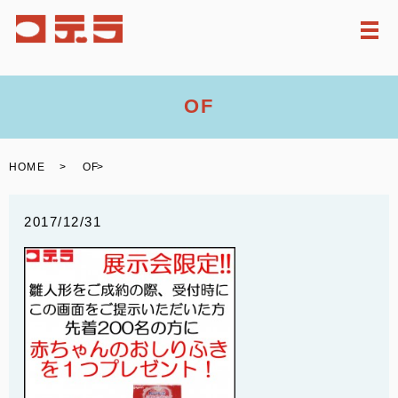
メ
OF
HOME
OF
2017/12/31