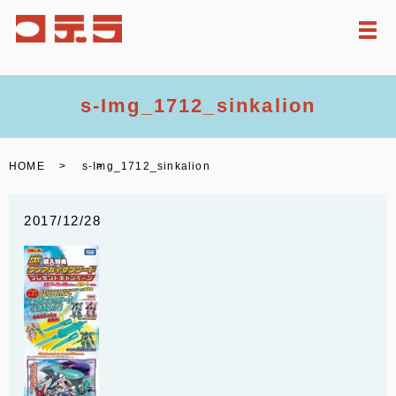
メ
s-Img_1712_sinkalion
HOME
s-Img_1712_sinkalion
2017/12/28