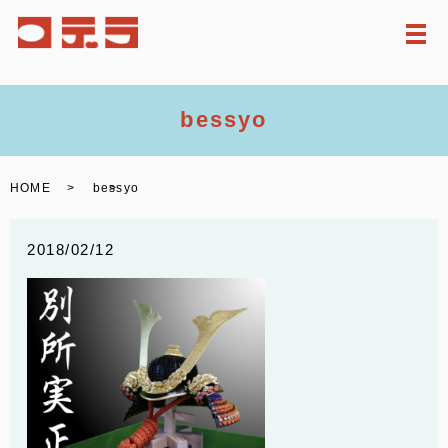
メ
bessyo
HOME
bessyo
2018/02/12