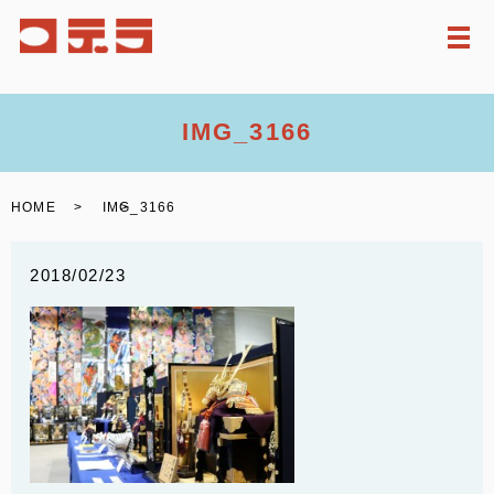
メ
IMG_3166
HOME
IMG_3166
2018/02/23