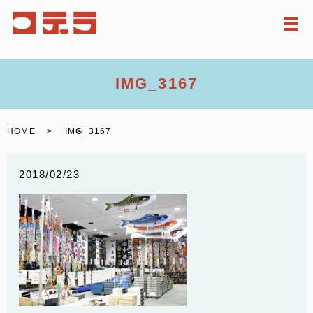
メ
IMG_3167
HOME
IMG_3167
2018/02/23