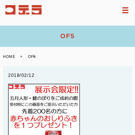
メ
OF5
HOME
OF5
2018/02/12