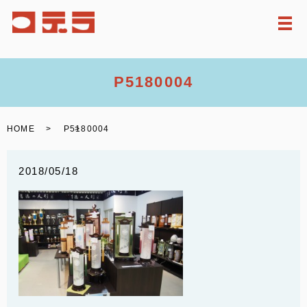
メ
P5180004
HOME
P5180004
2018/05/18