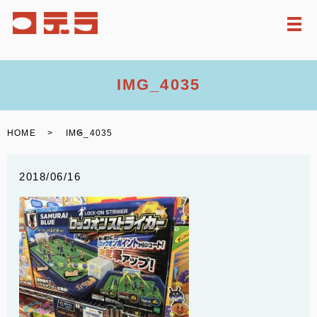
メ
IMG_4035
HOME
IMG_4035
2018/06/16