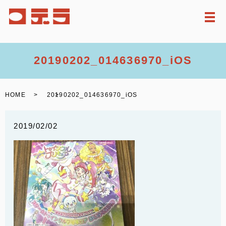
メ
20190202_014636970_iOS
HOME
20190202_014636970_iOS
2019/02/02