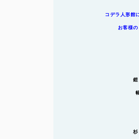
コデラ人形館
お客様の
鎧
杉