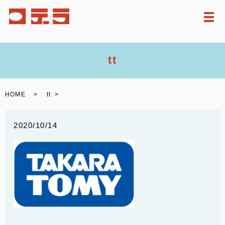
メ
tt
HOME
tt
2020/10/14