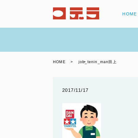
HOME
HOME
job_tenin_man田上
2017/11/17