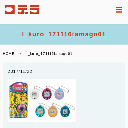
メ
l_kuro_171116tamago01
HOME
l_kuro_171116tamago01
2017/11/22