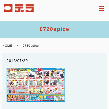
メ
0720spice
HOME
0720spice
2018/07/20