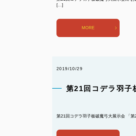
[…]
MORE
2019/10/29
第21回コデラ羽子
第21回コデラ羽子板破魔弓大展示会 「第21