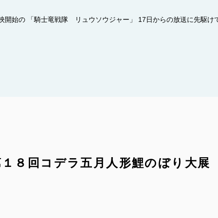
映開始の 「騎士竜戦隊 リュウソウジャー」 17日からの放送に先駆け
第１８回コデラ五月人形鯉のぼり大展