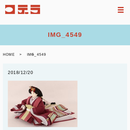
メ
IMG_4549
HOME
IMG_4549
2018/12/20