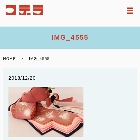
メ
IMG_4555
HOME
IMG_4555
2018/12/20