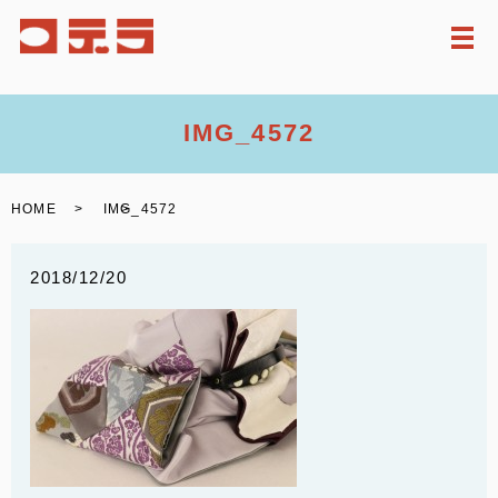
メ
IMG_4572
HOME
IMG_4572
2018/12/20