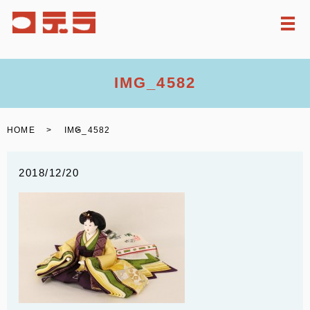
メ
IMG_4582
HOME
IMG_4582
2018/12/20