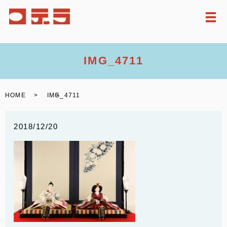
メ
IMG_4711
HOME
IMG_4711
2018/12/20