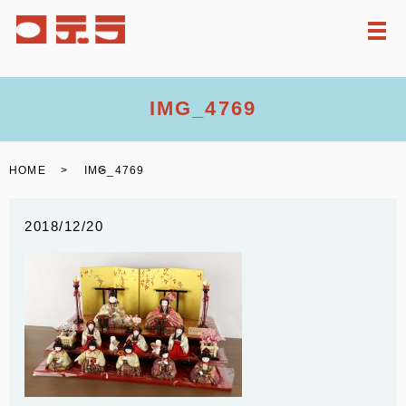
メ
IMG_4769
HOME
IMG_4769
2018/12/20