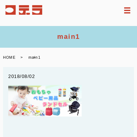
メ
main1
HOME
main1
2018/08/02