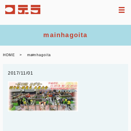
メ
mainhagoita
HOME
mainhagoita
2017/11/01