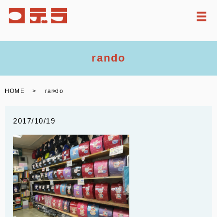
メ
rando
HOME
rando
2017/10/19