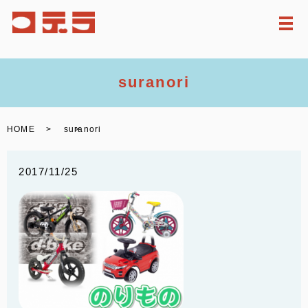
メ
suranori
HOME
suranori
2017/11/25