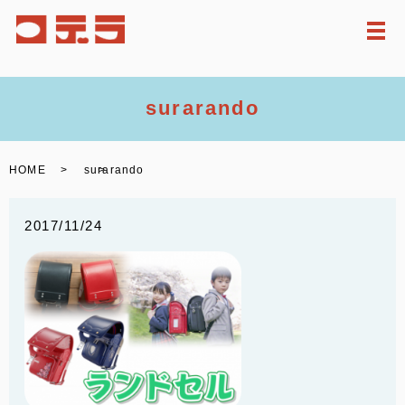
メ
surarando
HOME
surarando
2017/11/24